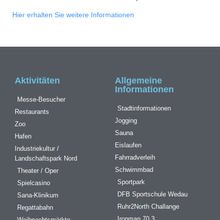
Hier erhalten Sie weitere Informationen
Aktivitäten
Allgemeine
Informationen
Messe-Besucher
Stadtinformationen
Restaurants
Jogging
Zoo
Sauna
Hafen
Eislaufen
Industriekultur /
Fahrradverleih
Landschaftspark Nord
Schwimmbad
Theater / Oper
Sportpark
Spielcasino
DFB Sportschule Wedau
Sana-Klinikum
Ruhr2North Challange
Regattabahn
Ironman 70.3
Weihnachtsmärkte